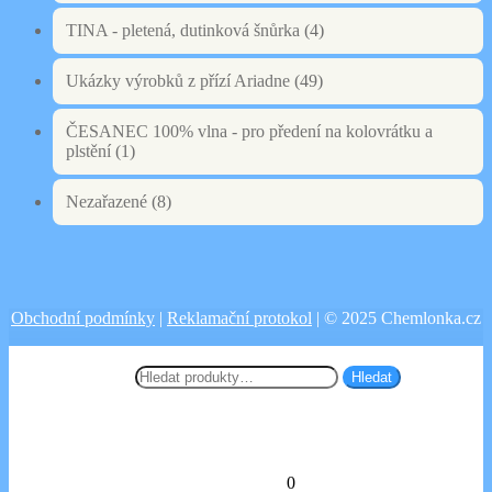
TINA - pletená, dutinková šnůrka
(4)
Ukázky výrobků z přízí Ariadne
(49)
ČESANEC 100% vlna - pro předení na kolovrátku a
plstění
(1)
Nezařazené
(8)
Obchodní podmínky
|
Reklamační protokol
| © 2025 Chemlonka.cz
Prohledat
Hledat:
Hledat
Košík
0