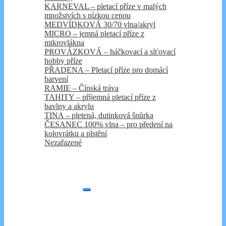
KARNEVAL – pletací příze v malých
množstvích s nízkou cenou
MEDVÍDKOVÁ 30/70 vlna/akryl
MICRO – jemná pletací příze z
mikrovlákna
PROVÁZKOVÁ – háčkovací a síťovací
hobby příze
PŘADENA – Pletací příze pro domácí
barvení
RAMIE – Čínská tráva
TAHITY – příjemná pletací příze z
bavlny a akrylu
TINA – pletená, dutinková šnůrka
ČESANEC 100% vlna – pro předení na
kolovrátku a plstění
Nezařazené
Košík
Kontakt
Úvod
Kategorie e-shopu
Expand
BELLA, LENKA, ATOL, LAGUNA,
child
SILK, SPORT, SAFARI, PANDA,
menu
ŠUMAVA, LAURA – Pletací příze z
přírodních vláken