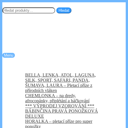
Přeskočit
Přejít
Chemlonka.cz
na
k
Hledat:
Hledat
navigaci
obsahu
webu
Menu
Úvod
Kategorie e-shopu
BELLA, LENKA, ATOL, LAGUNA,
SILK, SPORT, SAFARI, PANDA,
ŠUMAVA, LAURA – Pletací příze z
přírodních vláken
CHEMLONKA – na dredy,
afrocopánky, připlétání a háčkování
*** VÝPRODEJ VZOROVÁNÍ ***
BÁBINČINA PRAVÁ PONOŽKOVÁ
DELUXE
HORALKA – pletací příze pro super
ponožky