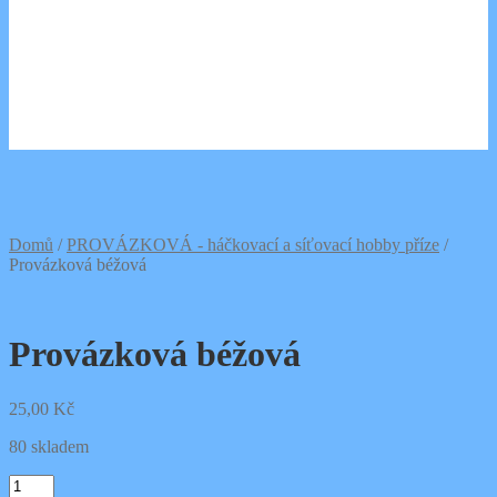
0,00
Kč
0 položek
Domů
/
PROVÁZKOVÁ - háčkovací a síťovací hobby příze
/
Provázková béžová
Provázková béžová
25,00
Kč
80 skladem
Provázková