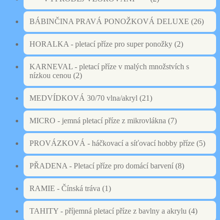
BÁBINČINA PRAVÁ PONOŽKOVÁ DELUXE
(26)
HORALKA - pletací příze pro super ponožky
(2)
KARNEVAL - pletací příze v malých množstvích s
nízkou cenou
(2)
MEDVÍDKOVÁ 30/70 vlna/akryl
(21)
MICRO - jemná pletací příze z mikrovlákna
(7)
PROVÁZKOVÁ - háčkovací a síťovací hobby příze
(5)
PŘADENA - Pletací příze pro domácí barvení
(8)
RAMIE - Čínská tráva
(1)
TAHITY - příjemná pletací příze z bavlny a akrylu
(4)