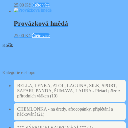
25,00
Kč
Čtěte více
Provázková hnědá
25,00
Kč
Čtěte více
Košík
Kategorie e-shopu
BELLA, LENKA, ATOL, LAGUNA, SILK, SPORT,
SAFARI, PANDA, ŠUMAVA, LAURA - Pletací příze z
přírodních vláken
(10)
CHEMLONKA - na dredy, afrocopánky, připlétání a
háčkování
(21)
*** VÝPRODEJ VZOROVÁNÍ ***
(2)