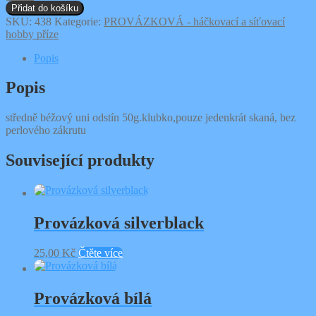
béžová
Přidat do košíku
množství
SKU:
438
Kategorie:
PROVÁZKOVÁ - háčkovací a síťovací
hobby příze
Popis
Popis
středně béžový uni odstín 50g.klubko,pouze jedenkrát skaná, bez
perlového zákrutu
Související produkty
Provázková silverblack
25,00
Kč
Čtěte více
Provázková bílá