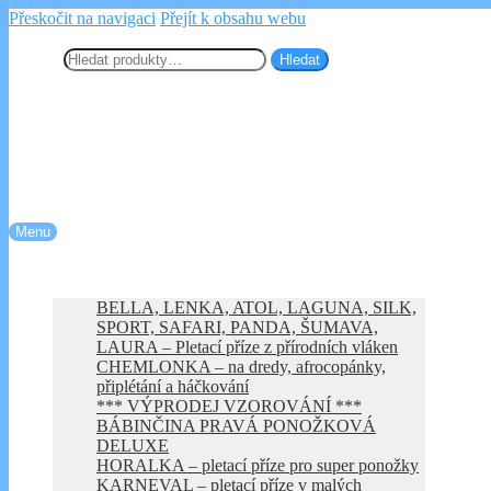
Přeskočit na navigaci
Přejít k obsahu webu
Chemlonka.cz
Hledat:
Hledat
Menu
Úvod
Kategorie e-shopu
BELLA, LENKA, ATOL, LAGUNA, SILK,
SPORT, SAFARI, PANDA, ŠUMAVA,
LAURA – Pletací příze z přírodních vláken
CHEMLONKA – na dredy, afrocopánky,
připlétání a háčkování
*** VÝPRODEJ VZOROVÁNÍ ***
BÁBINČINA PRAVÁ PONOŽKOVÁ
DELUXE
HORALKA – pletací příze pro super ponožky
KARNEVAL – pletací příze v malých