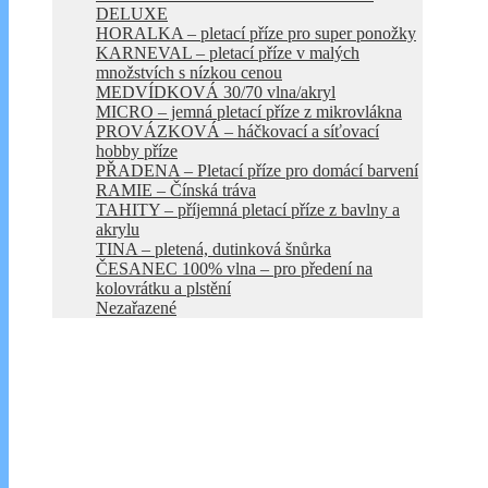
DELUXE
HORALKA – pletací příze pro super ponožky
KARNEVAL – pletací příze v malých
množstvích s nízkou cenou
MEDVÍDKOVÁ 30/70 vlna/akryl
MICRO – jemná pletací příze z mikrovlákna
PROVÁZKOVÁ – háčkovací a síťovací
hobby příze
PŘADENA – Pletací příze pro domácí barvení
RAMIE – Čínská tráva
TAHITY – příjemná pletací příze z bavlny a
akrylu
TINA – pletená, dutinková šnůrka
ČESANEC 100% vlna – pro předení na
kolovrátku a plstění
Nezařazené
Košík
Kontakt
0,00
Kč
0 položek