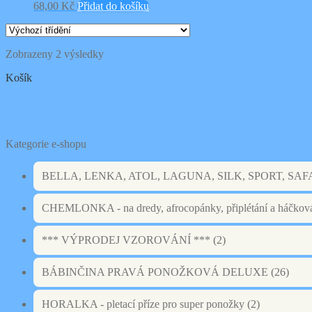
68,00
Kč
Přidat do košíku
Zobrazeny 2 výsledky
Košík
Kategorie e-shopu
BELLA, LENKA, ATOL, LAGUNA, SILK, SPORT, SAFARI, 
CHEMLONKA - na dredy, afrocopánky, připlétání a háčkov
*** VÝPRODEJ VZOROVÁNÍ ***
(2)
BÁBINČINA PRAVÁ PONOŽKOVÁ DELUXE
(26)
HORALKA - pletací příze pro super ponožky
(2)