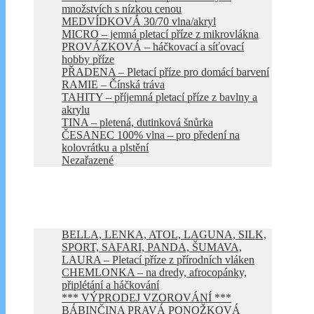
množstvích s nízkou cenou
MEDVÍDKOVÁ 30/70 vlna/akryl
MICRO – jemná pletací příze z mikrovlákna
PROVÁZKOVÁ – háčkovací a síťovací
hobby příze
PŘADENA – Pletací příze pro domácí barvení
RAMIE – Čínská tráva
TAHITY – příjemná pletací příze z bavlny a
akrylu
TINA – pletená, dutinková šnůrka
ČESANEC 100% vlna – pro předení na
kolovrátku a plstění
Nezařazené
Košík
Kontakt
Úvod
Kategorie e-shopu
BELLA, LENKA, ATOL, LAGUNA, SILK,
SPORT, SAFARI, PANDA, ŠUMAVA,
LAURA – Pletací příze z přírodních vláken
CHEMLONKA – na dredy, afrocopánky,
připlétání a háčkování
*** VÝPRODEJ VZOROVÁNÍ ***
BÁBINČINA PRAVÁ PONOŽKOVÁ