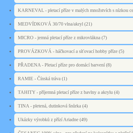
KARNEVAL - pletací příze v malých množstvích s nízkou c
MEDVÍDKOVÁ 30/70 vlna/akryl
(21)
MICRO - jemná pletací příze z mikrovlákna
(7)
PROVÁZKOVÁ - háčkovací a síťovací hobby příze
(5)
PŘADENA - Pletací příze pro domácí barvení
(8)
RAMIE - Čínská tráva
(1)
TAHITY - příjemná pletací příze z bavlny a akrylu
(4)
TINA - pletená, dutinková šnůrka
(4)
Ukázky výrobků z přízí Ariadne
(49)