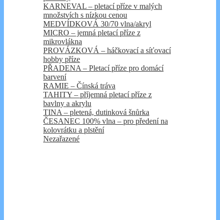
KARNEVAL – pletací příze v malých
množstvích s nízkou cenou
MEDVÍDKOVÁ 30/70 vlna/akryl
MICRO – jemná pletací příze z
mikrovlákna
PROVÁZKOVÁ – háčkovací a síťovací
hobby příze
PŘADENA – Pletací příze pro domácí
barvení
RAMIE – Čínská tráva
TAHITY – příjemná pletací příze z
bavlny a akrylu
TINA – pletená, dutinková šnůrka
ČESANEC 100% vlna – pro předení na
kolovrátku a plstění
Nezařazené
Košík
Kontakt
Úvod
Kategorie e-shopu
BELLA, LENKA, ATOL, LAGUNA,
SILK, SPORT, SAFARI, PANDA,
ŠUMAVA, LAURA – Pletací příze z
přírodních vláken