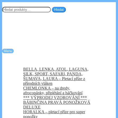
Přeskočit
Přejít
Chemlonka.cz
na
k
Hledat:
Hledat
navigaci
obsahu
webu
Menu
Úvod
Kategorie e-shopu
BELLA, LENKA, ATOL, LAGUNA,
SILK, SPORT, SAFARI, PANDA,
ŠUMAVA, LAURA – Pletací příze z
přírodních vláken
CHEMLONKA – na dredy,
afrocopánky, připlétání a háčkování
*** VÝPRODEJ VZOROVÁNÍ ***
BÁBINČINA PRAVÁ PONOŽKOVÁ
DELUXE
HORALKA – pletací příze pro super
ponožky