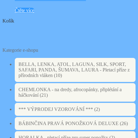
Čtěte více
Košík
Kategorie e-shopu
BELLA, LENKA, ATOL, LAGUNA, SILK, SPORT,
SAFARI, PANDA, ŠUMAVA, LAURA - Pletací příze z
přírodních vláken
(10)
CHEMLONKA - na dredy, afrocopánky, připlétání a
háčkování
(21)
*** VÝPRODEJ VZOROVÁNÍ ***
(2)
BÁBINČINA PRAVÁ PONOŽKOVÁ DELUXE
(26)
HORALKA - pletací příze pro super ponožky
(2)