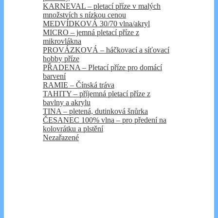
KARNEVAL – pletací příze v malých
množstvích s nízkou cenou
MEDVÍDKOVÁ 30/70 vlna/akryl
MICRO – jemná pletací příze z
mikrovlákna
PROVÁZKOVÁ – háčkovací a síťovací
hobby příze
PŘADENA – Pletací příze pro domácí
barvení
RAMIE – Čínská tráva
TAHITY – příjemná pletací příze z
bavlny a akrylu
TINA – pletená, dutinková šnůrka
ČESANEC 100% vlna – pro předení na
kolovrátku a plstění
Nezařazené
Košík
Kontakt
Úvod
Kategorie e-shopu
BELLA, LENKA, ATOL, LAGUNA,
SILK, SPORT, SAFARI, PANDA,
ŠUMAVA, LAURA – Pletací příze z
přírodních vláken