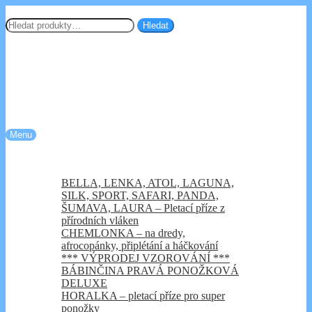
Přeskočit
Přejít
Chemlonka.cz
na
k
Hledat:
Hledat
navigaci
obsahu
webu
Menu
Úvod
Kategorie e-shopu
BELLA, LENKA, ATOL, LAGUNA,
SILK, SPORT, SAFARI, PANDA,
ŠUMAVA, LAURA – Pletací příze z
přírodních vláken
CHEMLONKA – na dredy,
afrocopánky, připlétání a háčkování
*** VÝPRODEJ VZOROVÁNÍ ***
BÁBINČINA PRAVÁ PONOŽKOVÁ
DELUXE
HORALKA – pletací příze pro super
ponožky